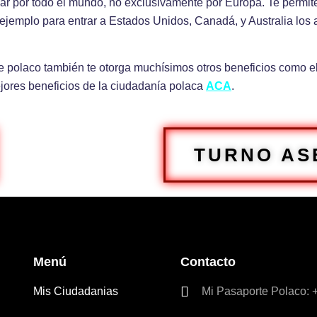
jar por todo el mundo, no exclusivamente por Europa. Te permite
 ejemplo para entrar a Estados Unidos, Canadá, y Australia los 
e polaco también te otorga muchísimos otros beneficios como e
ejores beneficios de la ciudadanía polaca
ACA
.
TURNO AS
Menú
Contacto
Mis Ciudadanias
Mi Pasaporte Polaco: 