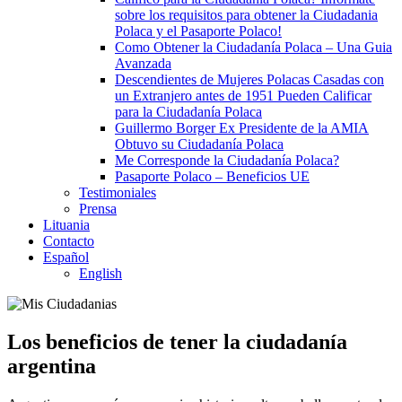
sobre los requisitos para obtener la Ciudadania
Polaca y el Pasaporte Polaco!
Como Obtener la Ciudadanía Polaca – Una Guia
Avanzada
Descendientes de Mujeres Polacas Casadas con
un Extranjero antes de 1951 Pueden Calificar
para la Ciudadanía Polaca
Guillermo Borger Ex Presidente de la AMIA
Obtuvo su Ciudadanía Polaca
Me Corresponde la Ciudadanía Polaca?
Pasaporte Polaco – Beneficios UE
Testimoniales
Prensa
Lituania
Contacto
Español
English
Los beneficios de tener la ciudadanía
argentina