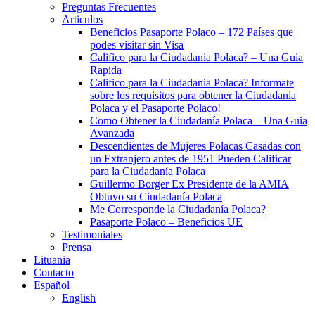
Preguntas Frecuentes
Articulos
Beneficios Pasaporte Polaco – 172 Países que
podes visitar sin Visa
Califico para la Ciudadania Polaca? – Una Guia
Rapida
Califico para la Ciudadania Polaca? Informate
sobre los requisitos para obtener la Ciudadania
Polaca y el Pasaporte Polaco!
Como Obtener la Ciudadanía Polaca – Una Guia
Avanzada
Descendientes de Mujeres Polacas Casadas con
un Extranjero antes de 1951 Pueden Calificar
para la Ciudadanía Polaca
Guillermo Borger Ex Presidente de la AMIA
Obtuvo su Ciudadanía Polaca
Me Corresponde la Ciudadanía Polaca?
Pasaporte Polaco – Beneficios UE
Testimoniales
Prensa
Lituania
Contacto
Español
English