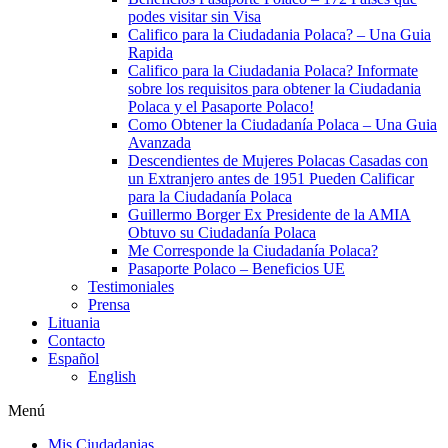
podes visitar sin Visa
Califico para la Ciudadania Polaca? – Una Guia
Rapida
Califico para la Ciudadania Polaca? Informate
sobre los requisitos para obtener la Ciudadania
Polaca y el Pasaporte Polaco!
Como Obtener la Ciudadanía Polaca – Una Guia
Avanzada
Descendientes de Mujeres Polacas Casadas con
un Extranjero antes de 1951 Pueden Calificar
para la Ciudadanía Polaca
Guillermo Borger Ex Presidente de la AMIA
Obtuvo su Ciudadanía Polaca
Me Corresponde la Ciudadanía Polaca?
Pasaporte Polaco – Beneficios UE
Testimoniales
Prensa
Lituania
Contacto
Español
English
Menú
Mis Ciudadanias