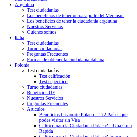
Argentina
Test ciudadanías
Los beneficios de tener un pasaporte del Mercosur
Los beneficios de tener la ciudadanía argentina
Nuestros Servicios
Quienes somos
Italia
Test ciudadanías
Turno ciudadanías
Preguntas Frecuentes
Formas de obtener la ciudadania italiana
Polonia
Test ciudadanías
Test calificación
Test específico
Turno ciudadanías
Beneficios UE
Nuestros Servicios
Preguntas Frecuentes
Articulos
Beneficios Pasaporte Polaco – 172 Países que
podes visitar sin Visa
Califico para la Ciudadania Polaca? – Una Guia
Rapida
Califico para la Ciudadania Polaca? Informate